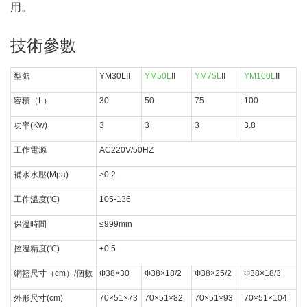
用。
技術參數
型號
YM30LII
YM50L
II
YM75L
II
YM100L
II
容積（L）
30
50
75
100
功率(Kw)
3
3
3
3.8
工作電源
AC220V/50HZ
補水水壓(Mpa)
≥0.2
工作溫度(℃)
105-136
保溫時間
≤999min
控溫精度(℃)
±0.5
網籃尺寸（cm）/個數
Ф38×30
Ф38×18/2
Ф38×25/2
Ф38×18/3
外形尺寸(cm)
70×51×73
70×51×82
70×51×93
70×51×104