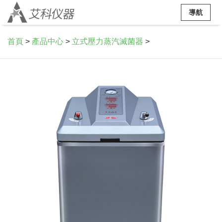
導航
首頁
>
產品中心
>
立式壓力蒸汽滅菌器
>