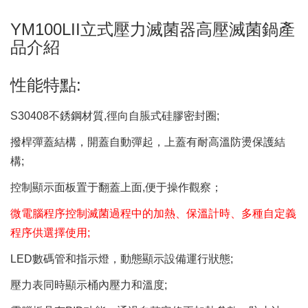
YM100LII立式壓力滅菌器高壓滅菌鍋產
品介紹
性能特點:
S30408不銹鋼材質,徑向自脹式硅膠密封圈;
撥桿彈蓋結構，開蓋自動彈起，上蓋有耐高溫防燙保護結
構;
控制顯示面板置于翻蓋上面,便于操作觀察；
微電腦程序控制滅菌過程中的加熱、保溫計時、多種自定義
程序供選擇使用;
LED數碼管和指示燈，動態顯示設備運行狀態;
壓力表同時顯示桶內壓力和溫度;