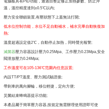
電腦板具有PID功能，通過自整定修正加熱參數、防止沖
溫，溫控精度達到±0.5℃以內;
壓力安全聯鎖裝置,有壓狀態下上蓋無法打開;
低水位控制功能，水位不足自動補水，補水完畢自動恢復加
熱;
溫度超過設定值2℃，自動停止加熱，同時聲光報警;
滅菌器
壓力容器設計壓力0.25Mpa、工作壓力0.23Mpa,安全
閥泄放壓力0.24Mpa;
工作溫度可在105-136℃范圍內任意設置;
內設TT/PT溫度、壓力測試驗證接;
帶剎車的萬向腳輪，移位輕捷，定向方便;
災菌結束蜂鳴器提示功能;
本產品屬于簡單壓力容器,按規定無需辦理使用證即可使